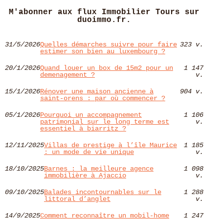
M'abonner aux flux Immobilier Tours sur
duoimmo.fr.
31/5/2026
Quelles démarches suivre pour faire
323 v.
estimer son bien au luxembourg ?
20/1/2026
Quand louer un box de 15m2 pour un
1 147
demenagement ?
v.
15/1/2026
Rénover une maison ancienne à
904 v.
saint-orens : par où commencer ?
05/1/2026
Pourquoi un accompagnement
1 106
patrimonial sur le long terme est
v.
essentiel à biarritz ?
12/11/2025
Villas de prestige à l’île Maurice
1 185
: un mode de vie unique
v.
18/10/2025
Barnes : la meilleure agence
1 098
immobilière à Ajaccio
v.
09/10/2025
Balades incontournables sur le
1 288
littoral d’anglet
v.
14/9/2025
Comment reconnaître un mobil-home
1 247