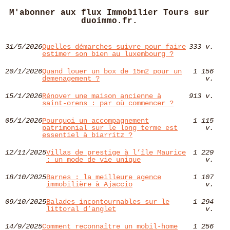
M'abonner aux flux Immobilier Tours sur
duoimmo.fr.
31/5/2026
Quelles démarches suivre pour faire
333 v.
estimer son bien au luxembourg ?
20/1/2026
Quand louer un box de 15m2 pour un
1 156
demenagement ?
v.
15/1/2026
Rénover une maison ancienne à
913 v.
saint-orens : par où commencer ?
05/1/2026
Pourquoi un accompagnement
1 115
patrimonial sur le long terme est
v.
essentiel à biarritz ?
12/11/2025
Villas de prestige à l’île Maurice
1 229
: un mode de vie unique
v.
18/10/2025
Barnes : la meilleure agence
1 107
immobilière à Ajaccio
v.
09/10/2025
Balades incontournables sur le
1 294
littoral d’anglet
v.
14/9/2025
Comment reconnaître un mobil-home
1 256