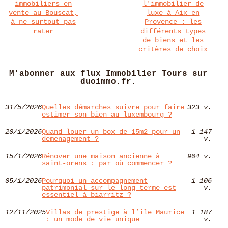
immobiliers en
l'immobilier de
vente au Bouscat,
luxe à Aix en
à ne surtout pas
Provence : les
rater
différents types
de biens et les
critères de choix
M'abonner aux flux Immobilier Tours sur
duoimmo.fr.
31/5/2026
Quelles démarches suivre pour faire
323 v.
estimer son bien au luxembourg ?
20/1/2026
Quand louer un box de 15m2 pour un
1 147
demenagement ?
v.
15/1/2026
Rénover une maison ancienne à
904 v.
saint-orens : par où commencer ?
05/1/2026
Pourquoi un accompagnement
1 106
patrimonial sur le long terme est
v.
essentiel à biarritz ?
12/11/2025
Villas de prestige à l’île Maurice
1 187
: un mode de vie unique
v.