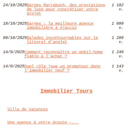
24/10/2025
Barnes Marrakech, des prestations
1 182
de luxe pour concrétiser votre
v.
projet
18/10/2025
Barnes : la meilleure agence
1 099
immobilière à Ajaccio
v.
09/10/2025
Balades incontournables sur le
1 289
littoral d’anglet
v.
14/9/2025
Comment reconnaître un mobil-home
1 249
fiable à l’achat ?
v.
14/9/2025
Quel rôle joue un promoteur dans
1 143
l’immobilier neuf ?
v.
Immobilier Tours
Villa de vacances
Une agence à votre écoute -...