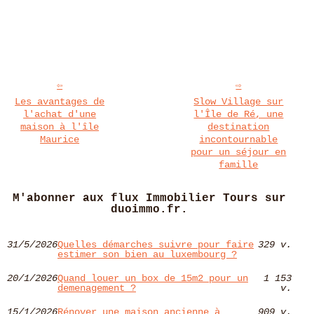
Les avantages de
Slow Village sur
l'achat d'une
l'Île de Ré, une
maison à l'île
destination
Maurice
incontournable
pour un séjour en
famille
M'abonner aux flux Immobilier Tours sur
duoimmo.fr.
31/5/2026
Quelles démarches suivre pour faire
329 v.
estimer son bien au luxembourg ?
20/1/2026
Quand louer un box de 15m2 pour un
1 153
demenagement ?
v.
15/1/2026
Rénover une maison ancienne à
909 v.