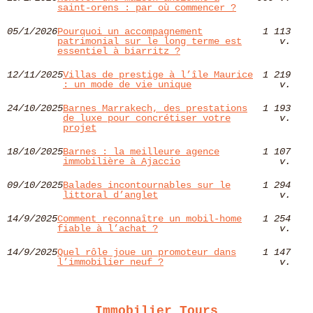
saint-orens : par où commencer ?
05/1/2026
Pourquoi un accompagnement
1 113
patrimonial sur le long terme est
v.
essentiel à biarritz ?
12/11/2025
Villas de prestige à l’île Maurice
1 219
: un mode de vie unique
v.
24/10/2025
Barnes Marrakech, des prestations
1 193
de luxe pour concrétiser votre
v.
projet
18/10/2025
Barnes : la meilleure agence
1 107
immobilière à Ajaccio
v.
09/10/2025
Balades incontournables sur le
1 294
littoral d’anglet
v.
14/9/2025
Comment reconnaître un mobil-home
1 254
fiable à l’achat ?
v.
14/9/2025
Quel rôle joue un promoteur dans
1 147
l’immobilier neuf ?
v.
Immobilier Tours