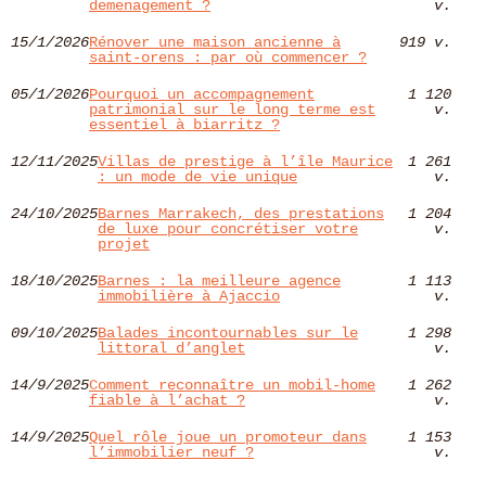
demenagement ?
v.
15/1/2026
Rénover une maison ancienne à
919 v.
saint-orens : par où commencer ?
05/1/2026
Pourquoi un accompagnement
1 120
patrimonial sur le long terme est
v.
essentiel à biarritz ?
12/11/2025
Villas de prestige à l’île Maurice
1 261
: un mode de vie unique
v.
24/10/2025
Barnes Marrakech, des prestations
1 204
de luxe pour concrétiser votre
v.
projet
18/10/2025
Barnes : la meilleure agence
1 113
immobilière à Ajaccio
v.
09/10/2025
Balades incontournables sur le
1 298
littoral d’anglet
v.
14/9/2025
Comment reconnaître un mobil-home
1 262
fiable à l’achat ?
v.
14/9/2025
Quel rôle joue un promoteur dans
1 153
l’immobilier neuf ?
v.