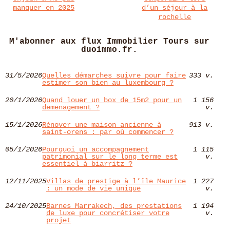
manquer en 2025
d’un séjour à la
rochelle
M'abonner aux flux Immobilier Tours sur
duoimmo.fr.
31/5/2026
Quelles démarches suivre pour faire
333 v.
estimer son bien au luxembourg ?
20/1/2026
Quand louer un box de 15m2 pour un
1 156
demenagement ?
v.
15/1/2026
Rénover une maison ancienne à
913 v.
saint-orens : par où commencer ?
05/1/2026
Pourquoi un accompagnement
1 115
patrimonial sur le long terme est
v.
essentiel à biarritz ?
12/11/2025
Villas de prestige à l’île Maurice
1 227
: un mode de vie unique
v.
24/10/2025
Barnes Marrakech, des prestations
1 194
de luxe pour concrétiser votre
v.
projet