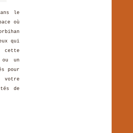
dans le
pace où
orbihan
eux qui
, cette
 ou un
és pour
z votre
ités de