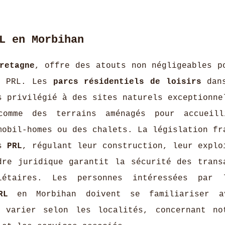
L en Morbihan
retagne
, offre des atouts non négligeables p
de PRL. Les
parcs résidentiels de loisirs
dans
s privilégié à des sites naturels exceptionne
comme des terrains aménagés pour accueill
mobil-homes ou des chalets. La législation fr
es
PRL
, régulant leur construction, leur explo
dre juridique garantit la sécurité des trans
étaires. Les personnes intéressées par l
RL
en Morbihan doivent se familiariser a
t varier selon les localités, concernant no