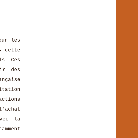
our les
 cette
ls. Ces
ir des
ançaise
itation
actions
'achat
vec la
tamment