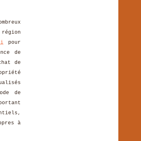
mbreux
région
ci
pour
ence de
chat de
opriété
ualisés
ode de
portant
ntiels,
opres à