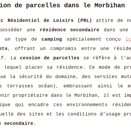
ion de parcelles dans le Morbihan
rc Résidentiel de Loisirs (PRL)
attire de no
 posséder une
résidence secondaire
dans une 
st un type de
camping
spécialement conçu
i
ets
, offrant un compromis entre une résid
tif. La
cession de parcelles
se réfère à l'a
r lequel placer sa résidence. Ce mode de pr
que la sécurité du domaine, des services mut
 terrasses océan), embrassant ainsi le m
enir propriétaire dans le Morbihan, il est im
ique qui encadre ces environnements réside
uelle des sites et les conditions d’usage pr
e secondaire
.