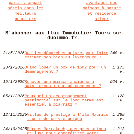
paris : appart
avantages des
hôtels dans les
maisons à nature
meilleurs
et résidence
quartiers
silver
M'abonner aux flux Immobilier Tours sur
duoimmo.fr.
31/5/2026
Quelles démarches suivre pour faire
348 v.
estimer son bien au luxembourg ?
20/1/2026
Quand louer un box de 15m2 pour un
1 175
demenagement ?
v.
15/1/2026
Rénover une maison ancienne à
924 v.
saint-orens : par où commencer ?
05/1/2026
Pourquoi un accompagnement
1 128
patrimonial sur le long terme est
v.
essentiel à biarritz ?
12/11/2025
Villas de prestige à l’île Maurice
1 289
: un mode de vie unique
v.
24/10/2025
Barnes Marrakech, des prestations
1 213
de luxe pour concrétiser votre
v.